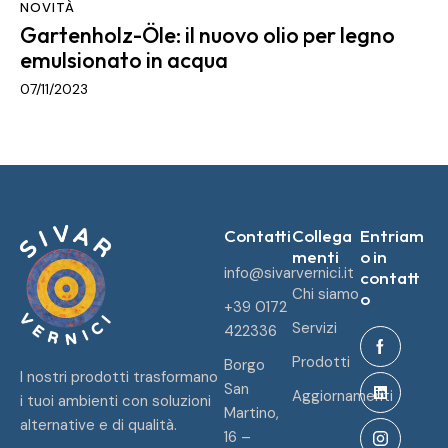
NOVITÀ
Gartenholz-Öle: il nuovo olio per legno
emulsionato in acqua
07/11/2023
Contatti
Collega
Entriam
menti
o in
info@sivarvernici.it
contatt
Chi siamo
o
+39 0172
Servizi
422336
Prodotti
Borgo
I nostri prodotti trasformano
San
Aggiornamenti
i tuoi ambienti con soluzioni
Martino,
alternative e di qualità.
16 –