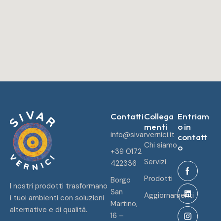
Contatti
Collega
Entriam
menti
o in
info@sivarvernici.it
contatt
Chi siamo
o
+39 0172
Servizi
422336
Prodotti
Borgo
I nostri prodotti trasformano
San
Aggiornamenti
i tuoi ambienti con soluzioni
Martino,
alternative e di qualità.
16 –