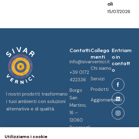
oli
15/07/2026
Contatti
Collega
Entriam
menti
o in
info@sivarvernici.it
contatt
Chi siamo
o
+39 0172
Servizi
422336
Prodotti
Borgo
I nostri prodotti trasformano
San
Aggiornamenti
i tuoi ambienti con soluzioni
Martino,
alternative e di qualità.
16 –
12060
Pocapagli
a (CN)
Utilizziamo i cookie