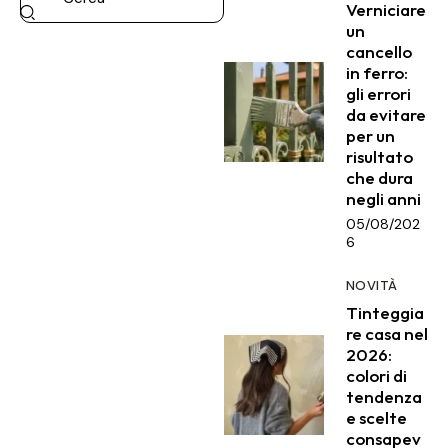
Verniciare
un
cancello
in ferro:
gli errori
da evitare
per un
risultato
che dura
negli anni
05/08/202
6
NOVITÀ
Tinteggia
re casa nel
2026:
colori di
tendenza
e scelte
consapev